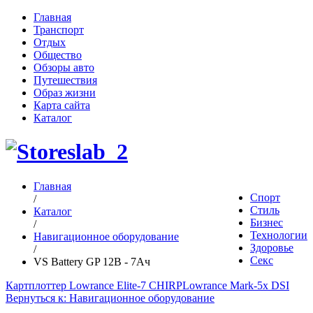
Главная
Транспорт
Отдых
Общество
Обзоры авто
Путешествия
Образ жизни
Карта сайта
Каталог
Главная
Спорт
/
Стиль
Каталог
Бизнес
/
Технологии
Навигационное оборудование
Здоровье
/
Секс
VS Battery GP 12В - 7Ач
Картплоттер Lowrance Elite-7 CHIRP
Lowrance Mark-5x DSI
Вернуться к: Навигационное оборудование