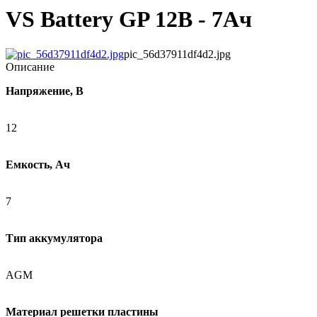
VS Battery GP 12В - 7Ач
pic_56d37911df4d2.jpg
Описание
Напряжение, В
12
Емкость, Ач
7
Тип аккумулятора
AGM
Материал решетки пластины