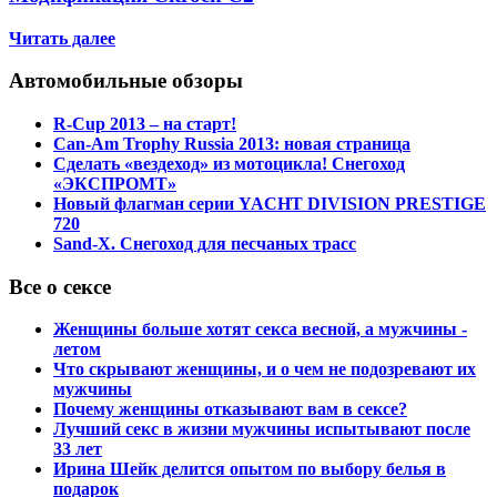
Читать далее
Автомобильные обзоры
R-Cup 2013 – на старт!
Can-Am Trophy Russia 2013: новая страница
Сделать «вездеход» из мотоцикла! Снегоход
«ЭКСПРОМТ»
Новый флагман серии YACHT DIVISION PRESTIGE
720
Sand-X. Снегоход для песчаных трасс
Все о сексе
Женщины больше хотят секса весной, а мужчины -
летом
Что скрывают женщины, и о чем не подозревают их
мужчины
Почему женщины отказывают вам в сексе?
Лучший секс в жизни мужчины испытывают после
33 лет
Ирина Шейк делится опытом по выбору белья в
подарок