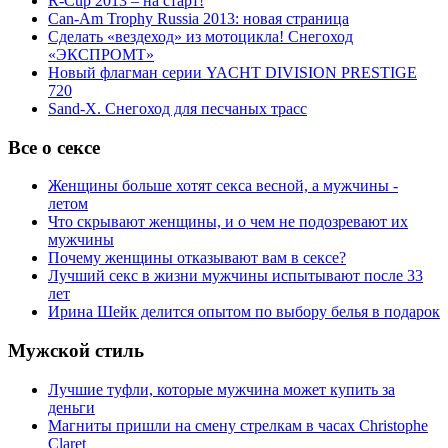
R-Cup 2013 – на старт!
Can-Am Trophy Russia 2013: новая страница
Сделать «вездеход» из мотоцикла! Снегоход
«ЭКСПРОМТ»
Новый флагман серии YACHT DIVISION PRESTIGE
720
Sand-X. Снегоход для песчаных трасс
Все о сексе
Женщины больше хотят секса весной, а мужчины -
летом
Что скрывают женщины, и о чем не подозревают их
мужчины
Почему женщины отказывают вам в сексе?
Лучший секс в жизни мужчины испытывают после 33
лет
Ирина Шейк делится опытом по выбору белья в подарок
Мужской стиль
Лучшие туфли, которые мужчина может купить за
деньги
Магниты пришли на смену стрелкам в часах Christophe
Claret