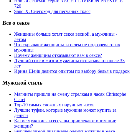
Новый флагман серии YACHT DIVISION PRESTIGE
720
Sand-X. Снегоход для песчаных трасс
Все о сексе
Женщины больше хотят секса весной, а мужчины -
летом
Что скрывают женщины, и о чем не подозревают их
мужчины
Почему женщины отказывают вам в сексе?
Лучший секс в жизни мужчины испытывают после 33
лет
Ирина Шейк делится опытом по выбору белья в подарок
Мужской стиль
Магниты пришли на смену стрелкам в часах Christophe
Claret
Top-10 самых сложных наручных часов
Лучшие туфли, которые мужчина может купить за
деньги
Какие мужские аксессуары привлекают внимание
женщин?
Будущей зимой дизайнеры оденут мужчин в меха