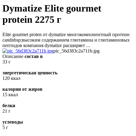
Dymatize Elite gourmet
protein 2275 г
Elite gourmet proten от dymatize многокомпонентный протеин
сandnbsp;высоким содержанием глютамина и глютаминовых
пептидов компания dymatize расширяет ...
pic_56d383c2a711b.jpg
Описание
состав в
33 г
энергетическая ценность
120 ккал
калории от жиров
15 ккал
белки
21 г
углеводы
5 г