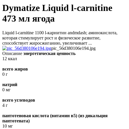
Dymatize Liquid l-carnitine
473 мл ягода
Liquid l-carnitine 1100 l-карнитин andmdash; аминокислота,
которая стимулирует рост и физическое развитие,
способствует жиросжиганию, увеличивает ...
pic_56d380106e194.jpg
Описание
энергетическая ценность
12 ккал
всего жиров
0 г
натрий
0 мг
всего углеводов
4 г
пантотеновая кислота (витамин в5) (из дикальция
пантотената)
10 мг