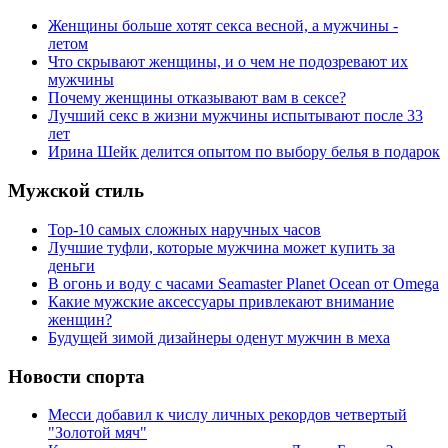
Женщины больше хотят секса весной, а мужчины -
летом
Что скрывают женщины, и о чем не подозревают их
мужчины
Почему женщины отказывают вам в сексе?
Лучший секс в жизни мужчины испытывают после 33
лет
Ирина Шейк делится опытом по выбору белья в подарок
Мужской стиль
Top-10 самых сложных наручных часов
Лучшие туфли, которые мужчина может купить за
деньги
В огонь и воду с часами Seamaster Planet Ocean от Omega
Какие мужские аксессуары привлекают внимание
женщин?
Будущей зимой дизайнеры оденут мужчин в меха
Новости спорта
Месси добавил к числу личных рекордов четвертый
"Золотой мяч"