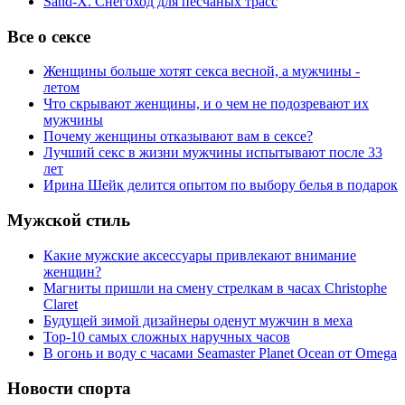
Sand-X. Снегоход для песчаных трасс
Все о сексе
Женщины больше хотят секса весной, а мужчины -
летом
Что скрывают женщины, и о чем не подозревают их
мужчины
Почему женщины отказывают вам в сексе?
Лучший секс в жизни мужчины испытывают после 33
лет
Ирина Шейк делится опытом по выбору белья в подарок
Мужской стиль
Какие мужские аксессуары привлекают внимание
женщин?
Магниты пришли на смену стрелкам в часах Christophe
Claret
Будущей зимой дизайнеры оденут мужчин в меха
Top-10 самых сложных наручных часов
В огонь и воду с часами Seamaster Planet Ocean от Omega
Новости спорта