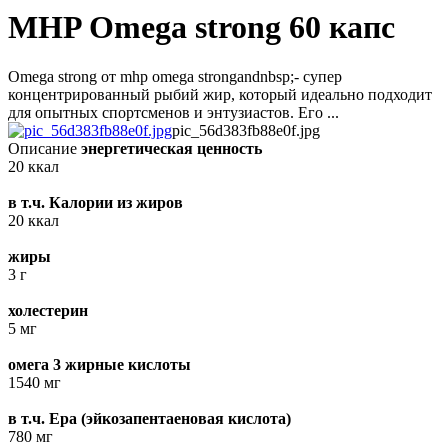
MHP Omega strong 60 капс
Omega strong от mhp omega strongandnbsp;- супер
концентрированный рыбий жир, который идеально подходит
для опытных спортсменов и энтузиастов. Его ...
pic_56d383fb88e0f.jpg
Описание
энергетическая ценность
20 ккал
в т.ч. Калории из жиров
20 ккал
жиры
3 г
холестерин
5 мг
омега 3 жирные кислоты
1540 мг
в т.ч. Epa (эйкозапентаеновая кислота)
780 мг