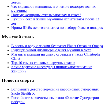
летом
Что скрывают женщины, и о чем не подозревают их
мужчины
Почему женщины отказывают вам в сексе?
Лучший секс в жизни мужчины испытывают после 33
лет
Ирина Шейк делится опытом по выбору белья в подарок
Мужской стиль
В огонь и воду с часами Seamaster Planet Ocean от Omega
Будущей зимой дизайнеры оденут мужчин в меха
Магниты пришли на смену стрелкам в часах Christophe
Claret
Top-10 самых сложных наручных часов
Какие мужские аксессуары привлекают внимание
женщин?
Новости спорта
Вспомните детство верхом на карбоновых суперсанях
Snolo Stealth-X
Российские хоккеисты отметили 40-летие Суперсерии
победой