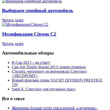
Выбираем семейный автомобиль
Читать далее
Модификация Citroen С2
Читать далее
Автомобильные обзоры
R-Cup 2013 – на старт!
Can-Am Trophy Russia 2013: новая страница
Сделать «вездеход» из мотоцикла! Снегоход
«ЭКСПРОМТ»
Новый флагман серии YACHT DIVISION PRESTIGE
720
Sand-X. Снегоход для песчаных трасс
Все о сексе
Женщины больше хотят секса весной, а мужчины -