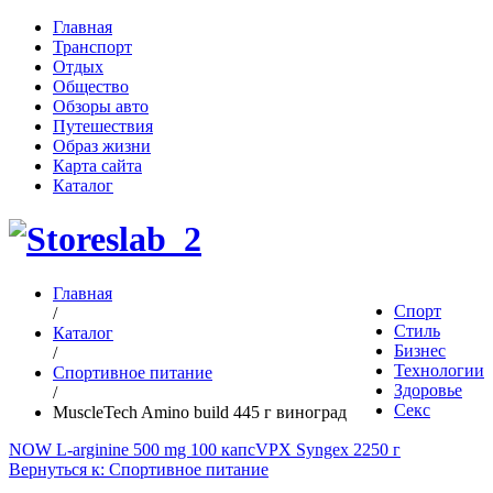
Главная
Транспорт
Отдых
Общество
Обзоры авто
Путешествия
Образ жизни
Карта сайта
Каталог
Главная
Спорт
/
Стиль
Каталог
Бизнес
/
Технологии
Спортивное питание
Здоровье
/
Секс
MuscleTech Amino build 445 г виноград
NOW L-arginine 500 mg 100 капс
VPX Syngex 2250 г
Вернуться к: Спортивное питание