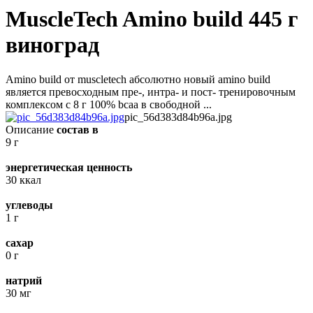
MuscleTech Amino build 445 г
виноград
Amino build от muscletech абсолютно новый amino build
является превосходным пре-, интра- и пост- тренировочным
комплексом с 8 г 100% bcaa в свободной ...
pic_56d383d84b96a.jpg
Описание
состав в
9 г
энергетическая ценность
30 ккал
углеводы
1 г
сахар
0 г
натрий
30 мг