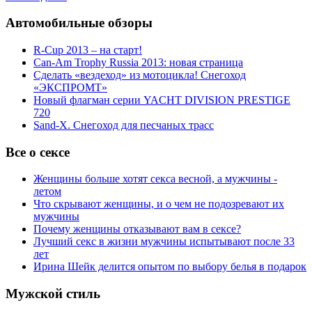
Автомобильные обзоры
R-Cup 2013 – на старт!
Can-Am Trophy Russia 2013: новая страница
Сделать «вездеход» из мотоцикла! Снегоход
«ЭКСПРОМТ»
Новый флагман серии YACHT DIVISION PRESTIGE
720
Sand-X. Снегоход для песчаных трасс
Все о сексе
Женщины больше хотят секса весной, а мужчины -
летом
Что скрывают женщины, и о чем не подозревают их
мужчины
Почему женщины отказывают вам в сексе?
Лучший секс в жизни мужчины испытывают после 33
лет
Ирина Шейк делится опытом по выбору белья в подарок
Мужской стиль