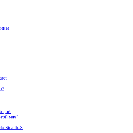
чины
т
aret
н?
бедой
отой мяч"
o Stealth-X