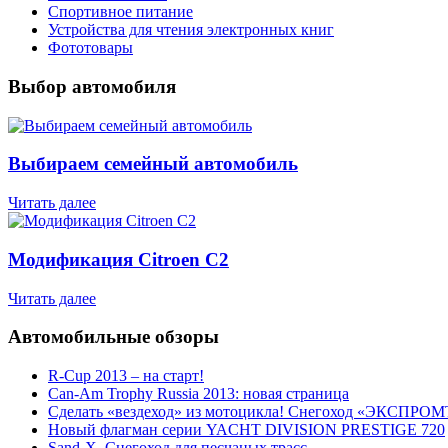
Спортивное питание
Устройства для чтения электронных книг
Фототовары
Выбор автомобиля
Выбираем семейный автомобиль
Читать далее
Модификация Citroen С2
Читать далее
Автомобильные обзоры
R-Cup 2013 – на старт!
Can-Am Trophy Russia 2013: новая страница
Сделать «вездеход» из мотоцикла! Снегоход «ЭКСПРОМ
Новый флагман серии YACHT DIVISION PRESTIGE 720
Sand-X. Снегоход для песчаных трасс