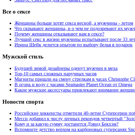
Все о сексе
Женщины больше хотят секса весной, а мужчины - летом
Что скрывают женщины, и о чем не подозревают их муж
Почему женщины отказывают вам в сексе?
Лучший секс в жизни мужчины испытывают после 33 ле
Ирина Шейк делится опытом по выбору белья в подарок
Мужской стиль
Будущей зимой дизайнеры оденут мужчин в меха
Top-10 самых сложных наручных часов
Магниты пришли на смену стрелкам в часах Christophe Cl
В огонь и воду с часами Seamaster Planet Ocean от Omega
Какие мужские аксессуары привлекают внимание женщи
Новости спорта
Российские хоккеисты отметили 40-летие Суперсерии по
Месси добавил к числу личных рекордов четвертый "Зол
Кому и за какую сумму достанется Дэвид Бекхэм?
Вспомните детство верхом на карбоновых суперсанях Snol