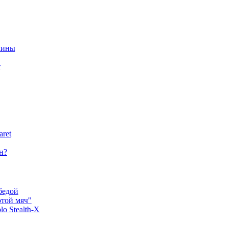
чины
т
aret
н?
бедой
отой мяч"
o Stealth-X