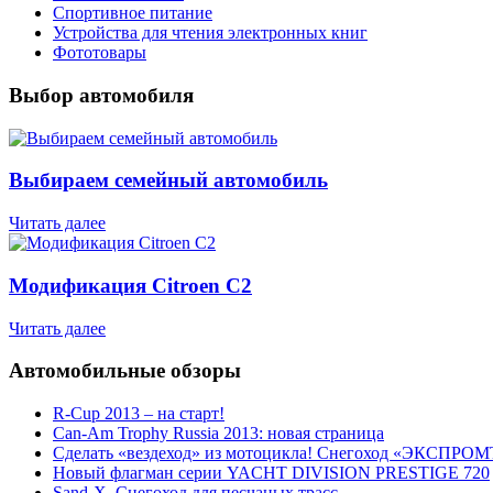
Спортивное питание
Устройства для чтения электронных книг
Фототовары
Выбор автомобиля
Выбираем семейный автомобиль
Читать далее
Модификация Citroen С2
Читать далее
Автомобильные обзоры
R-Cup 2013 – на старт!
Can-Am Trophy Russia 2013: новая страница
Сделать «вездеход» из мотоцикла! Снегоход «ЭКСПРОМ
Новый флагман серии YACHT DIVISION PRESTIGE 720
Sand-X. Снегоход для песчаных трасс