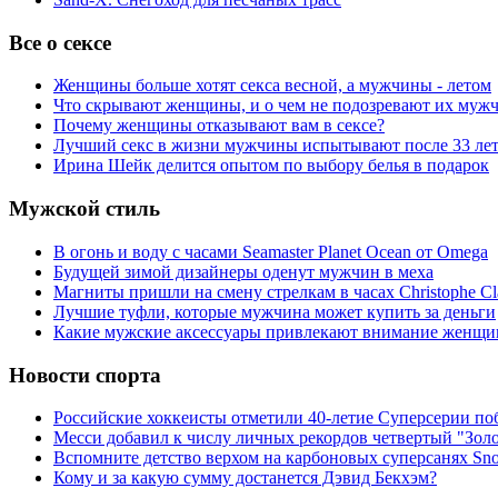
Все о сексе
Женщины больше хотят секса весной, а мужчины - летом
Что скрывают женщины, и о чем не подозревают их муж
Почему женщины отказывают вам в сексе?
Лучший секс в жизни мужчины испытывают после 33 ле
Ирина Шейк делится опытом по выбору белья в подарок
Мужской стиль
В огонь и воду с часами Seamaster Planet Ocean от Omega
Будущей зимой дизайнеры оденут мужчин в меха
Магниты пришли на смену стрелкам в часах Christophe Cl
Лучшие туфли, которые мужчина может купить за деньги
Какие мужские аксессуары привлекают внимание женщи
Новости спорта
Российские хоккеисты отметили 40-летие Суперсерии по
Месси добавил к числу личных рекордов четвертый "Зол
Вспомните детство верхом на карбоновых суперсанях Snol
Кому и за какую сумму достанется Дэвид Бекхэм?