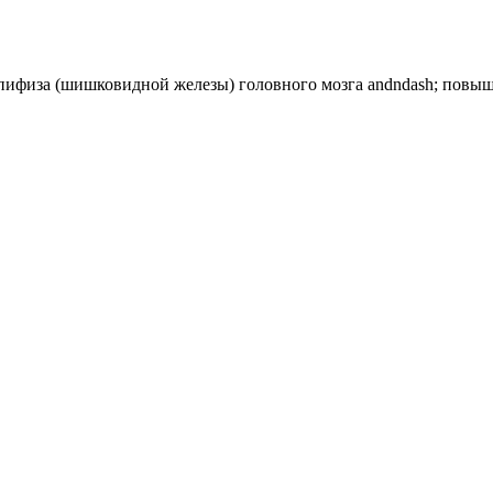
 эпифиза (шишковидной железы) головного мозга andndash; повыша