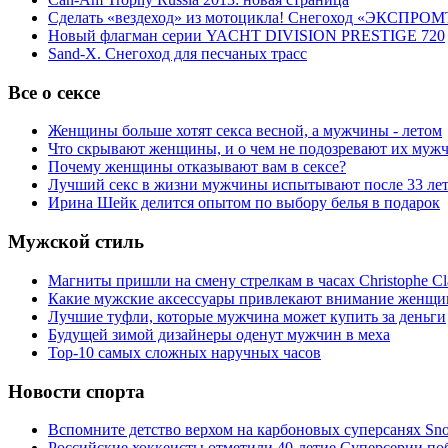
Сделать «вездеход» из мотоцикла! Снегоход «ЭКСПРОМ
Новый флагман серии YACHT DIVISION PRESTIGE 720
Sand-X. Снегоход для песчаных трасс
Все о сексе
Женщины больше хотят секса весной, а мужчины - летом
Что скрывают женщины, и о чем не подозревают их муж
Почему женщины отказывают вам в сексе?
Лучший секс в жизни мужчины испытывают после 33 ле
Ирина Шейк делится опытом по выбору белья в подарок
Мужской стиль
Магниты пришли на смену стрелкам в часах Christophe Cl
Какие мужские аксессуары привлекают внимание женщи
Лучшие туфли, которые мужчина может купить за деньги
Будущей зимой дизайнеры оденут мужчин в меха
Top-10 самых сложных наручных часов
Новости спорта
Вспомните детство верхом на карбоновых суперсанях Snol
Российские хоккеисты отметили 40-летие Суперсерии по