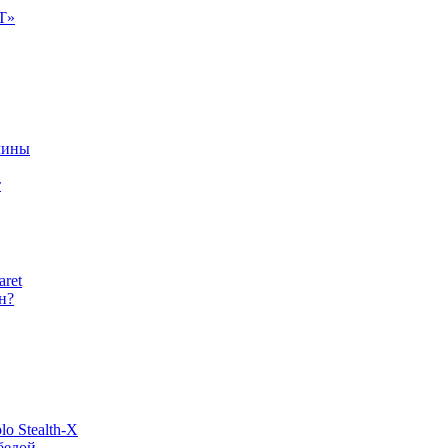
Т»
чины
т
aret
н?
o Stealth-X
бедой