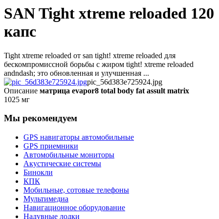
SAN Tight xtreme reloaded 120
капс
Tight xtreme reloaded от san tight! xtreme reloaded для
бескомпромиссной борьбы с жиром tight! xtreme reloaded
andndash; это обновленная и улучшенная ...
pic_56d383e725924.jpg
Описание
матрица evapor8 total body fat assult matrix
1025 мг
Мы рекомендуем
GPS навигаторы автомобильные
GPS приемники
Автомобильные мониторы
Акустические системы
Бинокли
КПК
Мобильные, сотовые телефоны
Мультимедиа
Навигационное оборудование
Надувные лодки