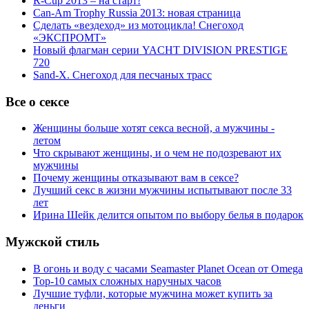
R-Cup 2013 – на старт!
Can-Am Trophy Russia 2013: новая страница
Сделать «вездеход» из мотоцикла! Снегоход
«ЭКСПРОМТ»
Новый флагман серии YACHT DIVISION PRESTIGE
720
Sand-X. Снегоход для песчаных трасс
Все о сексе
Женщины больше хотят секса весной, а мужчины -
летом
Что скрывают женщины, и о чем не подозревают их
мужчины
Почему женщины отказывают вам в сексе?
Лучший секс в жизни мужчины испытывают после 33
лет
Ирина Шейк делится опытом по выбору белья в подарок
Мужской стиль
В огонь и воду с часами Seamaster Planet Ocean от Omega
Top-10 самых сложных наручных часов
Лучшие туфли, которые мужчина может купить за
деньги