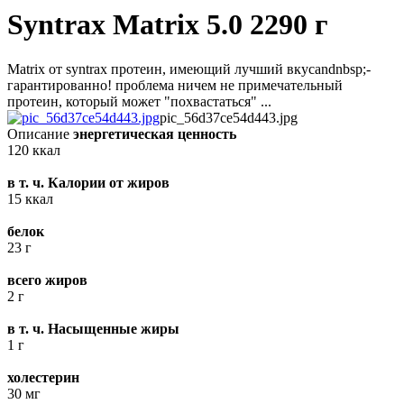
Syntrax Matrix 5.0 2290 г
Matrix от syntrax протеин, имеющий лучший вкусandnbsp;-
гарантированно! проблема ничем не примечательный
протеин, который может "похвастаться" ...
pic_56d37ce54d443.jpg
Описание
энергетическая ценность
120 ккал
в т. ч. Калории от жиров
15 ккал
белок
23 г
всего жиров
2 г
в т. ч. Насыщенные жиры
1 г
холестерин
30 мг