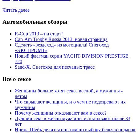
Читать далее
Автомобильные обзоры
R-Cup 2013 – на старт!
Can-Am Trophy Russia 2013: новая страница
Сделать «вездеход» из мотоцикла! Снегоход
«ЭКСПРОМТ»
Новый флагман серии YACHT DIVISION PRESTIGE
720
Sand-X. Снегоход для песчаных трасс
Все о сексе
Женщины больше хотят секса весной, а мужчины -
летом
Что скрывают женщины, и о чем не подозревают их
мужчины
Почему женщины отказывают вам в сексе?
Лучший секс в жизни мужчины испытывают после 33
лет
Ирина Шейк делится опытом по выбору белья в подарок