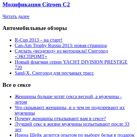
Модификация Citroen С2
Читать далее
Автомобильные обзоры
R-Cup 2013 – на старт!
Can-Am Trophy Russia 2013: новая страница
Сделать «вездеход» из мотоцикла! Снегоход
«ЭКСПРОМТ»
Новый флагман серии YACHT DIVISION PRESTIGE
720
Sand-X. Снегоход для песчаных трасс
Все о сексе
Женщины больше хотят секса весной, а мужчины -
летом
Что скрывают женщины, и о чем не подозревают их
мужчины
Почему женщины отказывают вам в сексе?
Лучший секс в жизни мужчины испытывают после 33
лет
Ирина Шейк делится опытом по выбору белья в подарок