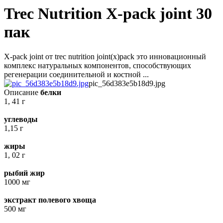
Trec Nutrition X-pack joint 30
пак
X-pack joint от trec nutrition joint(x)pack это инновационный
комплекс натуральных компонентов, способствующих
регенерации соединительной и костной ...
pic_56d383e5b18d9.jpg
Описание
белки
1, 41 г
углеводы
1,15 г
жиры
1, 02 г
рыбий жир
1000 мг
экстракт полевого хвоща
500 мг