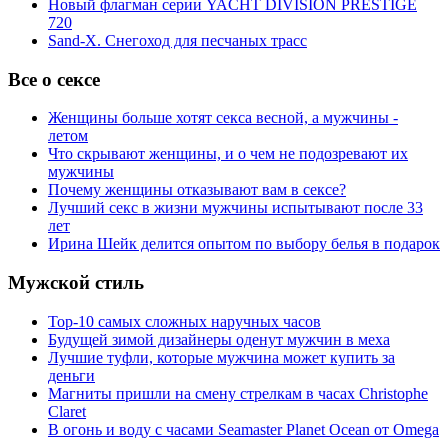
Новый флагман серии YACHT DIVISION PRESTIGE
720
Sand-X. Снегоход для песчаных трасс
Все о сексе
Женщины больше хотят секса весной, а мужчины -
летом
Что скрывают женщины, и о чем не подозревают их
мужчины
Почему женщины отказывают вам в сексе?
Лучший секс в жизни мужчины испытывают после 33
лет
Ирина Шейк делится опытом по выбору белья в подарок
Мужской стиль
Top-10 самых сложных наручных часов
Будущей зимой дизайнеры оденут мужчин в меха
Лучшие туфли, которые мужчина может купить за
деньги
Магниты пришли на смену стрелкам в часах Christophe
Claret
В огонь и воду с часами Seamaster Planet Ocean от Omega