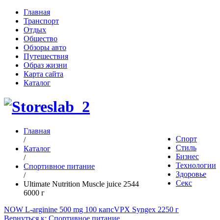
Главная
Транспорт
Отдых
Общество
Обзоры авто
Путешествия
Образ жизни
Карта сайта
Каталог
Главная
Спорт
/
Стиль
Каталог
Бизнес
/
Технологии
Спортивное питание
Здоровье
/
Секс
Ultimate Nutrition Muscle juice 2544
6000 г
NOW L-arginine 500 mg 100 капс
VPX Syngex 2250 г
Вернуться к: Спортивное питание