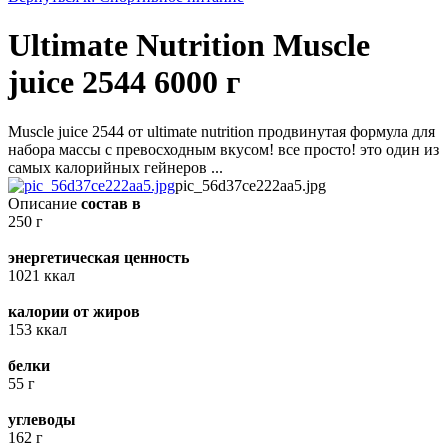
Ultimate Nutrition Muscle
juice 2544 6000 г
Muscle juice 2544 от ultimate nutrition продвинутая формула для
набора массы с превосходным вкусом! все просто! это один из
самых калорийных гейнеров ...
pic_56d37ce222aa5.jpg
Описание
состав в
250 г
энергетическая ценность
1021 ккал
калории от жиров
153 ккал
белки
55 г
углеводы
162 г